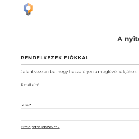
A nyit
RENDELKEZEK FIÓKKAL
Jelentkezzen be, hogy hozzáférjen a meglévő fiókjához.
E-mail cím*
Jelszó*
Elfelejtette jelszavát?