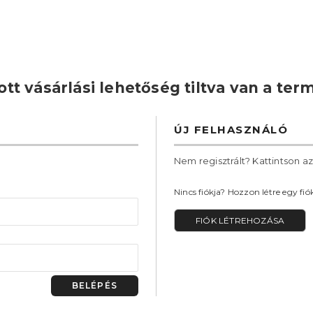
ott vásárlási lehetőség tiltva van a te
ÚJ FELHASZNÁLÓ
Nem regisztrált? Kattintson a
Nincs fiókja? Hozzon létre egy f
FIÓK LÉTREHOZÁSA