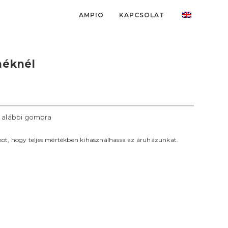
AMPIO
KAPCSOLAT
rméknél
z alábbi gombra
iókot, hogy teljes mértékben kihasználhassa az áruházunkat.