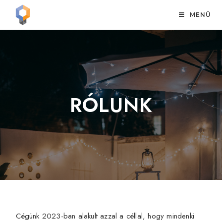
MENÜ
RÓLUNK
Cégünk 2023-ban alakult azzal a céllal, hogy mindenki