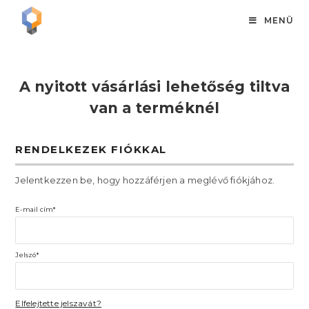
MENÜ
A nyitott vásárlási lehetőség tiltva
van a terméknél
RENDELKEZEK FIÓKKAL
Jelentkezzen be, hogy hozzáférjen a meglévő fiókjához.
E-mail cím*
Jelszó*
Elfelejtette jelszavát?