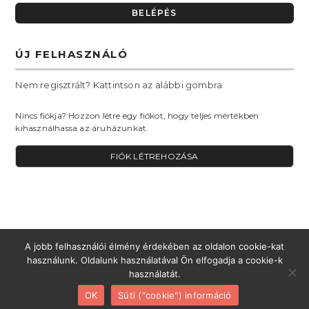
ÚJ FELHASZNÁLÓ
Nem regisztrált? Kattintson az alábbi gombra
Nincs fiókja? Hozzon létre egy fiókot, hogy teljes mértékben
kihasználhassa az áruházunkat.
FIÓK LÉTREHOZÁSA
A jobb felhasználói élmény érdekében az oldalon cookie-kat
használunk. Oldalunk használatával Ön elfogadja a cookie-k
használatát.
ADATVÉDELEM
CÉGINFORMÁCIÓ
KAPCSOLAT
FIÓK
OK
Süti ("cookie") információ
© OKS KERESKEDELMI ÉS SZOLGÁLTATÓ KFT.