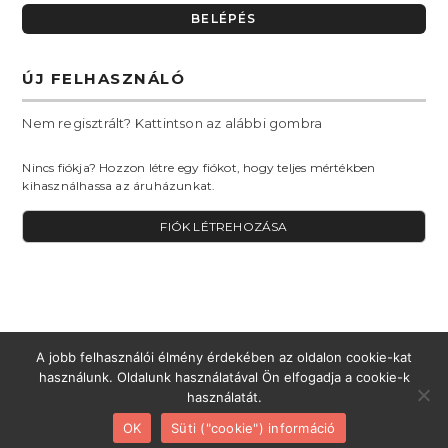
ÚJ FELHASZNÁLÓ
Nem regisztrált? Kattintson az alábbi gombra
Nincs fiókja? Hozzon létre egy fiókot, hogy teljes mértékben
kihasználhassa az áruházunkat.
FIÓK LÉTREHOZÁSA
A jobb felhasználói élmény érdekében az oldalon cookie-kat
használunk. Oldalunk használatával Ön elfogadja a cookie-k
használatát.
ADATVÉDELEM
CÉGINFORMÁCIÓ
KAPCSOLAT
FIÓK
OK
Süti ("cookie") információ
© OKS KERESKEDELMI ÉS SZOLGÁLTATÓ KFT.