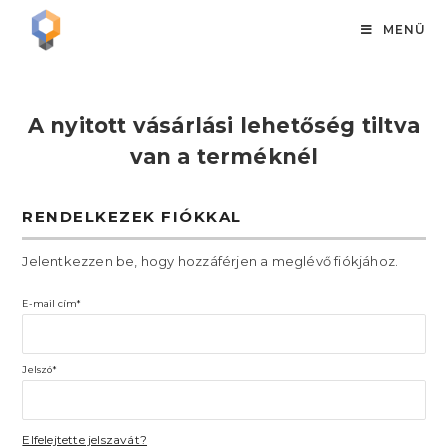
MENÜ
A nyitott vásárlási lehetőség tiltva
van a terméknél
RENDELKEZEK FIÓKKAL
Jelentkezzen be, hogy hozzáférjen a meglévő fiókjához.
E-mail cím*
Jelszó*
Elfelejtette jelszavát?