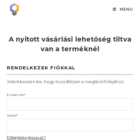
MENU
A nyitott vásárlási lehetőség tiltva
van a terméknél
RENDELKEZEK FIÓKKAL
Jelentkezzen be, hogy hozzáférjen a meglévő fiókjához.
E-mail cím*
Jelszó*
Elfelejtette jelszavát?