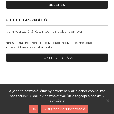
ÚJ FELHASZNÁLÓ
Nem regisztrált? Kattintson az alábbi gombra
Nincs fiókja? Hozzon létre egy fiókot, hogy teljes mértékben
kihasználhassa az áruházunkat.
FIÓK LÉTREHOZÁSA
A jobb felhasználói élmény érdekében az oldalon cookie-kat
használunk. Oldalunk használatával Ön elfogadja a cookie-k
használatát.
ADATVÉDELEM
CÉGINFORMÁCIÓ
CONTACT US
FIÓK
OK
Süti ("cookie") információ
© OKS KERESKEDELMI ÉS SZOLGÁLTATÓ KFT.